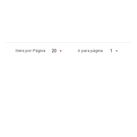
Itens por Página:
Ir para página:
1
1
Repositório Institucional FAMEN
E-mail: editora@famen.edu.br
Telefone: 84 98708-2247